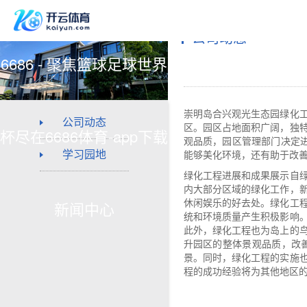
公司动态
6686 - 聚焦篮球足球世界
崇明岛合兴观光生态园绿化
公司动态
区。园区占地面积广阔，独
杯尽在6686体育-app下载
观品质，园区管理部门决定进
学习园地
能够美化环境，还有助于改
绿化工程进展和成果展示自
内大部分区域的绿化工作，
新闻中心
休闲娱乐的好去处。绿化工
统和环境质量产生积极影响
此外，绿化工程也为岛上的
升园区的整体景观品质，改
景。同时，绿化工程的实施
程的成功经验将为其他地区