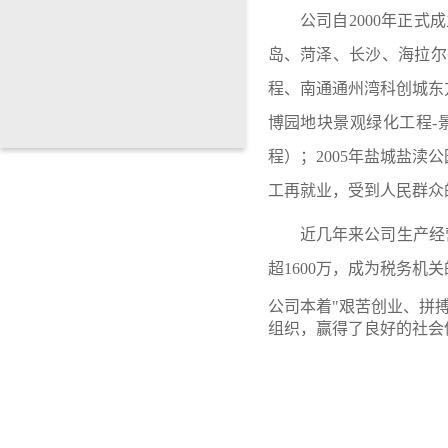
公司自
2000年正
岛、
菏泽、
长沙、海拉尔
程、南通通州湾科创城东
博园地块景观绿化工程
-
程）；
2005年盐城盐
工再就业，受到人民群众
近几年来公司生产经
超1600万，成为税务机
公司本着
"艰苦创业、拼
组织，赢得了良好的社会