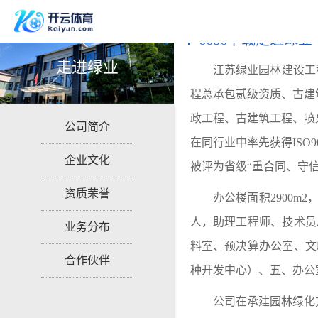
6686下载走进绿业
走进绿业
江苏绿业园林建设工
程总承包贰级资质、古建
政工程、古建筑工程、喷
公司简介
在同行业中率先获得
ISO
企业文化
被评为省级“重合同、守
资质荣誉
办公楼面积
2900
人，助理工程师、技术员
业务分布
料室、预决算办公室、文
合作伙伴
种开发中心）、五、办公
公司在承建园林绿化